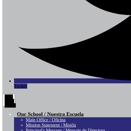
Twitter
Main
Menu
Toggle
Our School / Nuestra Escuela
Main Office / Oficina
Mission Statement / Misión
Principal's Message / Mensaje de Directora