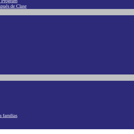
l Program
spués de Clase
a familias