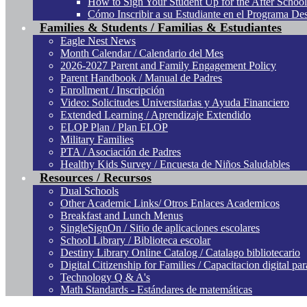
How to Sign Your Student Up for the After Schoo
Cómo Inscribir a su Estudiante en el Programa De
Families & Students / Familias & Estudiantes
Eagle Nest News
Month Calendar / Calendario del Mes
2026-2027 Parent and Family Engagement Policy
Parent Handbook / Manual de Padres
Enrollment / Inscripción
Video: Solicitudes Universitarias y Ayuda Financiero
Extended Learning / Aprendizaje Extendido
ELOP Plan / Plan ELOP
Military Families
PTA / Asociación de Padres
Healthy Kids Survey / Encuesta de Niños Saludables
Resources / Recursos
Dual Schools
Other Academic Links/ Otros Enlaces Academicos
Breakfast and Lunch Menus
SingleSignOn / Sitio de aplicaciones escolares
School Library / Biblioteca escolar
Destiny Library Online Catalog / Catalago bibliotecario
Digital Citizenship for Families / Capacitacion digital par
Technology Q & A's
Math Standards - Estándares de matemáticas