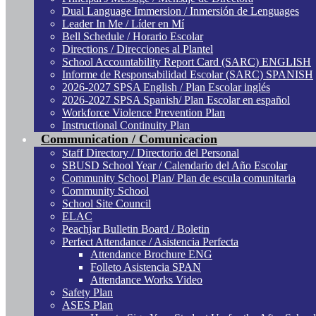
Dual Language Immersion / Inmersión de Lenguages
Leader In Me / Líder en Mí
Bell Schedule / Horario Escolar
Directions / Direcciones al Plantel
School Accountability Report Card (SARC) ENGLISH
Informe de Responsabilidad Escolar (SARC) SPANISH
2026-2027 SPSA English / Plan Escolar inglés
2026-2027 SPSA Spanish/ Plan Escolar en español
Workforce Violence Prevention Plan
Instructional Continuity Plan
Communication / Comunicacion
Staff Directory / Directorio del Personal
SBUSD School Year / Calendario del Año Escolar
Community School Plan/ Plan de escula comunitaria
Community School
School Site Council
ELAC
Peachjar Bulletin Board / Boletin
Perfect Attendance / Asistencia Perfecta
Attendance Brochure ENG
Folleto Asistencia SPAN
Attendance Works Video
Safety Plan
ASES Plan