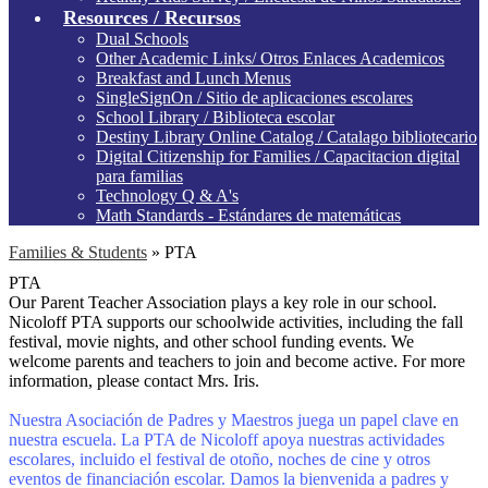
Resources / Recursos
Dual Schools
Other Academic Links/ Otros Enlaces Academicos
Breakfast and Lunch Menus
SingleSignOn / Sitio de aplicaciones escolares
School Library / Biblioteca escolar
Destiny Library Online Catalog / Catalago bibliotecario
Digital Citizenship for Families / Capacitacion digital
para familias
Technology Q & A's
Math Standards - Estándares de matemáticas
Families & Students
»
PTA
PTA
Our Parent Teacher Association plays a key role in our school.
Nicoloff PTA supports our schoolwide activities, including the fall
festival, movie nights, and other school funding events. We
welcome parents and teachers to join and become active. For more
information, please contact Mrs. Iris.
Nuestra Asociación de Padres y Maestros juega un papel clave en
nuestra escuela. La PTA de Nicoloff apoya nuestras actividades
escolares, incluido el festival de otoño, noches de cine y otros
eventos de financiación escolar. Damos la bienvenida a padres y