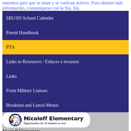
maestros para que se unan y se vuelvan activos. Para obtener más
información, comuníquese con la Sra. Iris.
SBUSD School Calendar
Parent Handbook
PTA
Links to Resources / Enlaces a recursos
Links
From Military Liaison:
Breakfast and Lunch Menus