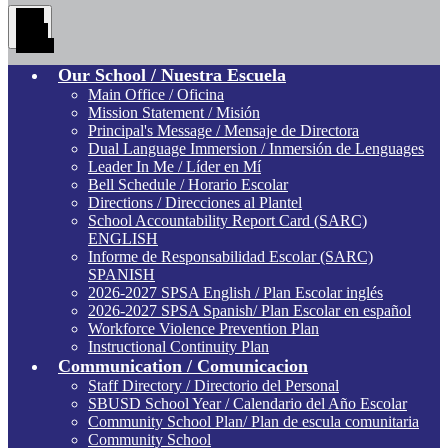
Main
Menu
Toggle
Our School / Nuestra Escuela
Main Office / Oficina
Mission Statement / Misión
Principal's Message / Mensaje de Directora
Dual Language Immersion / Inmersión de Lenguages
Leader In Me / Líder en Mí
Bell Schedule / Horario Escolar
Directions / Direcciones al Plantel
School Accountability Report Card (SARC)
ENGLISH
Informe de Responsabilidad Escolar (SARC)
SPANISH
2026-2027 SPSA English / Plan Escolar inglés
2026-2027 SPSA Spanish/ Plan Escolar en español
Workforce Violence Prevention Plan
Instructional Continuity Plan
Communication / Comunicacion
Staff Directory / Directorio del Personal
SBUSD School Year / Calendario del Año Escolar
Community School Plan/ Plan de escula comunitaria
Community School