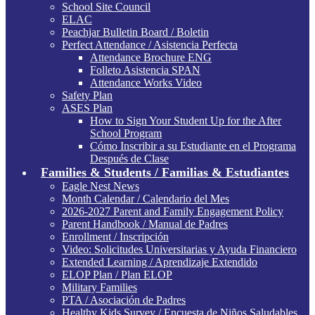
School Site Council
ELAC
Peachjar Bulletin Board / Boletin
Perfect Attendance / Asistencia Perfecta
Attendance Brochure ENG
Folleto Asistencia SPAN
Attendance Works Video
Safety Plan
ASES Plan
How to Sign Your Student Up for the After
School Program
Cómo Inscribir a su Estudiante en el Programa
Después de Clase
Families & Students / Familias & Estudiantes
Eagle Nest News
Month Calendar / Calendario del Mes
2026-2027 Parent and Family Engagement Policy
Parent Handbook / Manual de Padres
Enrollment / Inscripción
Video: Solicitudes Universitarias y Ayuda Financiero
Extended Learning / Aprendizaje Extendido
ELOP Plan / Plan ELOP
Military Families
PTA / Asociación de Padres
Healthy Kids Survey / Encuesta de Niños Saludables