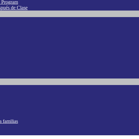
l Program
spués de Clase
a familias