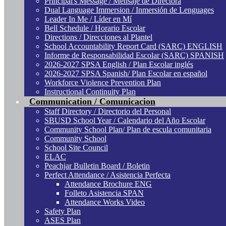
Principal's Message / Mensaje de Directora
Dual Language Immersion / Inmersión de Lenguages
Leader In Me / Líder en Mí
Bell Schedule / Horario Escolar
Directions / Direcciones al Plantel
School Accountability Report Card (SARC) ENGLISH
Informe de Responsabilidad Escolar (SARC) SPANISH
2026-2027 SPSA English / Plan Escolar inglés
2026-2027 SPSA Spanish/ Plan Escolar en español
Workforce Violence Prevention Plan
Instructional Continuity Plan
Communication / Comunicacion
Staff Directory / Directorio del Personal
SBUSD School Year / Calendario del Año Escolar
Community School Plan/ Plan de escula comunitaria
Community School
School Site Council
ELAC
Peachjar Bulletin Board / Boletin
Perfect Attendance / Asistencia Perfecta
Attendance Brochure ENG
Folleto Asistencia SPAN
Attendance Works Video
Safety Plan
ASES Plan