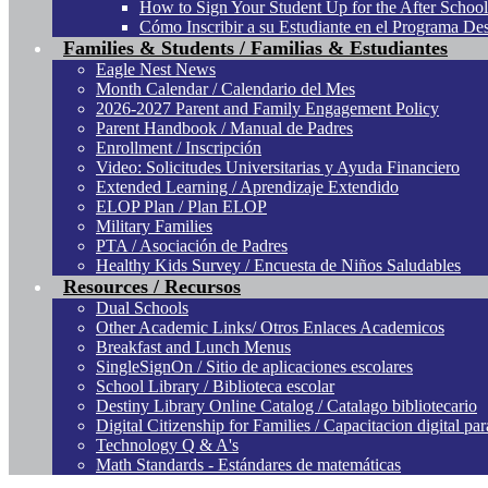
How to Sign Your Student Up for the After Schoo
Cómo Inscribir a su Estudiante en el Programa De
Families & Students / Familias & Estudiantes
Eagle Nest News
Month Calendar / Calendario del Mes
2026-2027 Parent and Family Engagement Policy
Parent Handbook / Manual de Padres
Enrollment / Inscripción
Video: Solicitudes Universitarias y Ayuda Financiero
Extended Learning / Aprendizaje Extendido
ELOP Plan / Plan ELOP
Military Families
PTA / Asociación de Padres
Healthy Kids Survey / Encuesta de Niños Saludables
Resources / Recursos
Dual Schools
Other Academic Links/ Otros Enlaces Academicos
Breakfast and Lunch Menus
SingleSignOn / Sitio de aplicaciones escolares
School Library / Biblioteca escolar
Destiny Library Online Catalog / Catalago bibliotecario
Digital Citizenship for Families / Capacitacion digital par
Technology Q & A's
Math Standards - Estándares de matemáticas