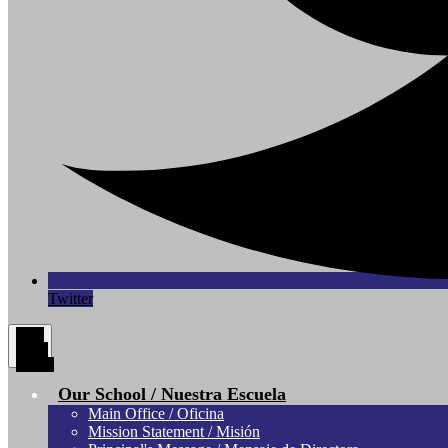
Twitter
Main
Menu
Toggle
Our School / Nuestra Escuela
Main Office / Oficina
Mission Statement / Misión