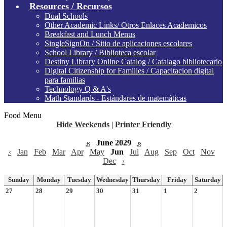
Resources / Recursos
Dual Schools
Other Academic Links/ Otros Enlaces Academicos
Breakfast and Lunch Menus
SingleSignOn / Sitio de aplicaciones escolares
School Library / Biblioteca escolar
Destiny Library Online Catalog / Catalago bibliotecario
Digital Citizenship for Families / Capacitacion digital
para familias
Technology Q & A's
Math Standards - Estándares de matemáticas
Food Menu
Hide Weekends
|
Printer Friendly
«
June 2029
»
‹
Jan
Feb
Mar
Apr
May
Jun
Jul
Aug
Sep
Oct
Nov
Dec
›
Sunday
Monday
Tuesday
Wednesday
Thursday
Friday
Saturday
27
28
29
30
31
1
2