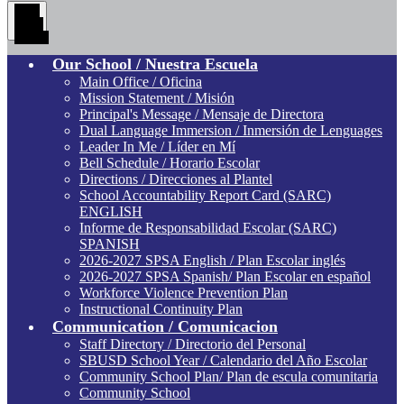
Main
Menu
Toggle
Our School / Nuestra Escuela
Main Office / Oficina
Mission Statement / Misión
Principal's Message / Mensaje de Directora
Dual Language Immersion / Inmersión de Lenguages
Leader In Me / Líder en Mí
Bell Schedule / Horario Escolar
Directions / Direcciones al Plantel
School Accountability Report Card (SARC)
ENGLISH
Informe de Responsabilidad Escolar (SARC)
SPANISH
2026-2027 SPSA English / Plan Escolar inglés
2026-2027 SPSA Spanish/ Plan Escolar en español
Workforce Violence Prevention Plan
Instructional Continuity Plan
Communication / Comunicacion
Staff Directory / Directorio del Personal
SBUSD School Year / Calendario del Año Escolar
Community School Plan/ Plan de escula comunitaria
Community School