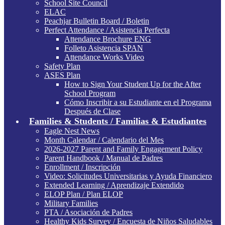
School Site Council
ELAC
Peachjar Bulletin Board / Boletin
Perfect Attendance / Asistencia Perfecta
Attendance Brochure ENG
Folleto Asistencia SPAN
Attendance Works Video
Safety Plan
ASES Plan
How to Sign Your Student Up for the After
School Program
Cómo Inscribir a su Estudiante en el Programa
Después de Clase
Families & Students / Familias & Estudiantes
Eagle Nest News
Month Calendar / Calendario del Mes
2026-2027 Parent and Family Engagement Policy
Parent Handbook / Manual de Padres
Enrollment / Inscripción
Video: Solicitudes Universitarias y Ayuda Financiero
Extended Learning / Aprendizaje Extendido
ELOP Plan / Plan ELOP
Military Families
PTA / Asociación de Padres
Healthy Kids Survey / Encuesta de Niños Saludables