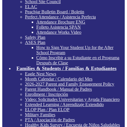
School Site Council
ELAC
Peachjar Bulletin Board / Boletin
Perfect Attendance / Asistencia Perfecta
Attendance Brochure ENG
Folleto Asistencia SPAN
Attendance Works Video
Safety Plan
ASES Plan
How to Sign Your Student Up for the After
School Program
Cómo Inscribir a su Estudiante en el Programa
Después de Clase
Families & Students / Familias & Estudiantes
Eagle Nest News
Month Calendar / Calendario del Mes
2026-2027 Parent and Family Engagement Policy
Parent Handbook / Manual de Padres
Enrollment / Inscripción
Video: Solicitudes Universitarias y Ayuda Financiero
Extended Learning / Aprendizaje Extendido
ELOP Plan / Plan ELOP
Military Families
PTA / Asociación de Padres
Healthy Kids Survey / Encuesta de Niños Saludables