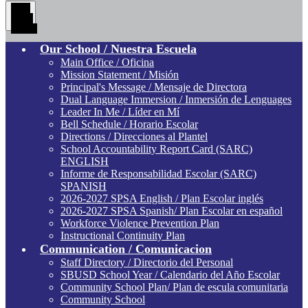
Main
Menu
Toggle
Our School / Nuestra Escuela
Main Office / Oficina
Mission Statement / Misión
Principal's Message / Mensaje de Directora
Dual Language Immersion / Inmersión de Lenguages
Leader In Me / Líder en Mí
Bell Schedule / Horario Escolar
Directions / Direcciones al Plantel
School Accountability Report Card (SARC)
ENGLISH
Informe de Responsabilidad Escolar (SARC)
SPANISH
2026-2027 SPSA English / Plan Escolar inglés
2026-2027 SPSA Spanish/ Plan Escolar en español
Workforce Violence Prevention Plan
Instructional Continuity Plan
Communication / Comunicacion
Staff Directory / Directorio del Personal
SBUSD School Year / Calendario del Año Escolar
Community School Plan/ Plan de escula comunitaria
Community School