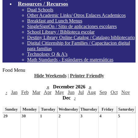
Resources / Recursos
Dual Schools
Other Academic Links/ Otros Enlaces Academicos
Breakfast and Lunch Menus
SingleSignOn / Sitio de aplicaciones escolares
School Library / Biblioteca escolar
Destiny Library Online Catalog / Catalago bibliotecario
Digital Citizenship for Families / Capacitacion digital
para familias
Technology Q & A's
Math Standards - Estándares de matemáticas
Food Menu
Hide Weekends
|
Printer Friendly
«
December 2026
»
‹
Jan
Feb
Mar
Apr
May
Jun
Jul
Aug
Sep
Oct
Nov
Dec
›
Sunday
Monday
Tuesday
Wednesday
Thursday
Friday
Saturday
29
30
1
2
3
4
5