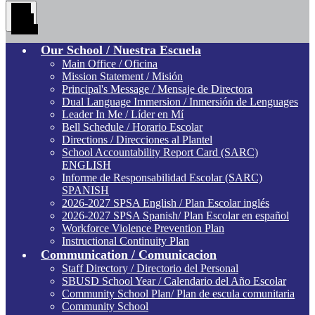
Main
Menu
Toggle
Our School / Nuestra Escuela
Main Office / Oficina
Mission Statement / Misión
Principal's Message / Mensaje de Directora
Dual Language Immersion / Inmersión de Lenguages
Leader In Me / Líder en Mí
Bell Schedule / Horario Escolar
Directions / Direcciones al Plantel
School Accountability Report Card (SARC)
ENGLISH
Informe de Responsabilidad Escolar (SARC)
SPANISH
2026-2027 SPSA English / Plan Escolar inglés
2026-2027 SPSA Spanish/ Plan Escolar en español
Workforce Violence Prevention Plan
Instructional Continuity Plan
Communication / Comunicacion
Staff Directory / Directorio del Personal
SBUSD School Year / Calendario del Año Escolar
Community School Plan/ Plan de escula comunitaria
Community School