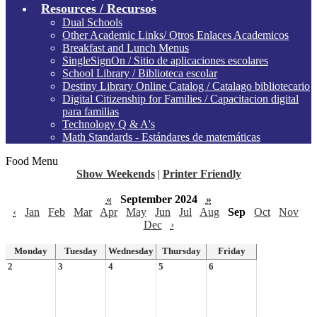
Resources / Recursos
Dual Schools
Other Academic Links/ Otros Enlaces Academicos
Breakfast and Lunch Menus
SingleSignOn / Sitio de aplicaciones escolares
School Library / Biblioteca escolar
Destiny Library Online Catalog / Catalago bibliotecario
Digital Citizenship for Families / Capacitacion digital
para familias
Technology Q & A's
Math Standards - Estándares de matemáticas
Food Menu
Show Weekends
|
Printer Friendly
«
September 2024
»
‹
Jan
Feb
Mar
Apr
May
Jun
Jul
Aug
Sep
Oct
Nov
Dec
›
Monday
Tuesday
Wednesday
Thursday
Friday
2
3
4
5
6