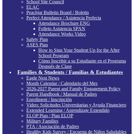
School Site Council
ELAC
Peachjar Bulletin Board / Boletin
Perfect Attendance / Asistencia Perfecta
Attendance Brochure ENG
Folleto Asistencia SPAN
Attendance Works Video
Safety Plan
ASES Plan
How to Sign Your Student Up for the After
School Program
Cómo Inscribir a su Estudiante en el Programa
Después de Clase
Families & Students / Familias & Estudiantes
Eagle Nest News
Month Calendar / Calendario del Mes
2026-2027 Parent and Family Engagement Policy
Parent Handbook / Manual de Padres
Enrollment / Inscripción
Video: Solicitudes Universitarias y Ayuda Financiero
Extended Learning / Aprendizaje Extendido
ELOP Plan / Plan ELOP
Military Families
PTA / Asociación de Padres
Healthy Kids Survey / Encuesta de Niños Saludables