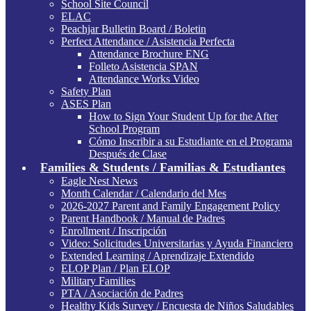
School Site Council
ELAC
Peachjar Bulletin Board / Boletin
Perfect Attendance / Asistencia Perfecta
Attendance Brochure ENG
Folleto Asistencia SPAN
Attendance Works Video
Safety Plan
ASES Plan
How to Sign Your Student Up for the After
School Program
Cómo Inscribir a su Estudiante en el Programa
Después de Clase
Families & Students / Familias & Estudiantes
Eagle Nest News
Month Calendar / Calendario del Mes
2026-2027 Parent and Family Engagement Policy
Parent Handbook / Manual de Padres
Enrollment / Inscripción
Video: Solicitudes Universitarias y Ayuda Financiero
Extended Learning / Aprendizaje Extendido
ELOP Plan / Plan ELOP
Military Families
PTA / Asociación de Padres
Healthy Kids Survey / Encuesta de Niños Saludables