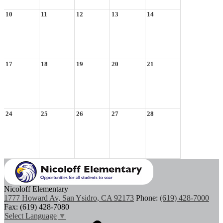
10
11
12
13
14
17
18
19
20
21
24
25
26
27
28
Nicoloff Elementary
1777 Howard Av, San Ysidro, CA 92173
Phone:
(619) 428-7000
Fax: (619) 428-7080
Select Language
▼