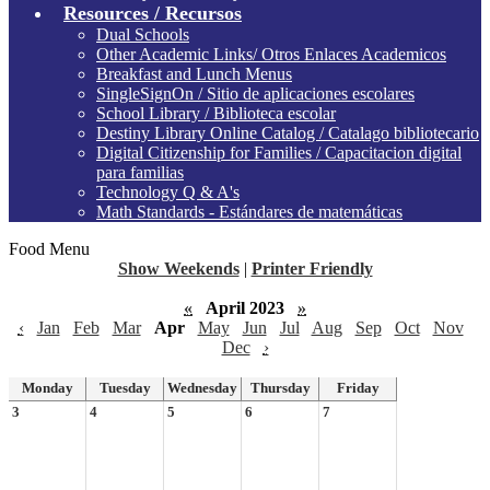
Resources / Recursos
Dual Schools
Other Academic Links/ Otros Enlaces Academicos
Breakfast and Lunch Menus
SingleSignOn / Sitio de aplicaciones escolares
School Library / Biblioteca escolar
Destiny Library Online Catalog / Catalago bibliotecario
Digital Citizenship for Families / Capacitacion digital
para familias
Technology Q & A's
Math Standards - Estándares de matemáticas
Food Menu
Show Weekends
|
Printer Friendly
«
April 2023
»
‹
Jan
Feb
Mar
Apr
May
Jun
Jul
Aug
Sep
Oct
Nov
Dec
›
Monday
Tuesday
Wednesday
Thursday
Friday
3
4
5
6
7