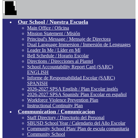
Main
Menu
Toggle
Our School / Nuestra Escuela
Main Office / Oficina
Mission Statement / Misión
Principal's Message / Mensaje de Directora
Dual Language Immersion / Inmersión de Lenguages
Leader In Me / Líder en Mí
Bell Schedule / Horario Escolar
Directions / Direcciones al Plantel
School Accountability Report Card (SARC)
ENGLISH
Informe de Responsabilidad Escolar (SARC)
SPANISH
2026-2027 SPSA English / Plan Escolar inglés
2026-2027 SPSA Spanish/ Plan Escolar en español
Workforce Violence Prevention Plan
Instructional Continuity Plan
Communication / Comunicacion
Staff Directory / Directorio del Personal
SBUSD School Year / Calendario del Año Escolar
Community School Plan/ Plan de escula comunitaria
Community School