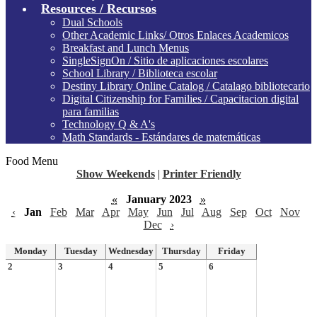
Resources / Recursos
Dual Schools
Other Academic Links/ Otros Enlaces Academicos
Breakfast and Lunch Menus
SingleSignOn / Sitio de aplicaciones escolares
School Library / Biblioteca escolar
Destiny Library Online Catalog / Catalago bibliotecario
Digital Citizenship for Families / Capacitacion digital
para familias
Technology Q & A's
Math Standards - Estándares de matemáticas
Food Menu
Show Weekends
|
Printer Friendly
«
January 2023
»
‹
Jan
Feb
Mar
Apr
May
Jun
Jul
Aug
Sep
Oct
Nov
Dec
›
Monday
Tuesday
Wednesday
Thursday
Friday
2
3
4
5
6