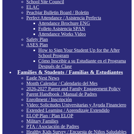
School Site Council
ELAC
Peachjar Bulletin Board / Boletin
Perfect Attendance / Asistencia Perfecta
Attendance Brochure ENG
Folleto Asistencia SPAN
Attendance Works Video
Safety Plan
ASES Plan
How to Sign Your Student Up for the After
School Program
Cómo Inscribir a su Estudiante en el Programa
Después de Clase
Families & Students / Familias & Estudiantes
Eagle Nest News
Month Calendar / Calendario del Mes
2026-2027 Parent and Family Engagement Policy
Parent Handbook / Manual de Padres
Enrollment / Inscripción
Video: Solicitudes Universitarias y Ayuda Financiero
Extended Learning / Aprendizaje Extendido
ELOP Plan / Plan ELOP
Military Families
PTA / Asociación de Padres
Healthy Kids Survey / Encuesta de Niños Saludables