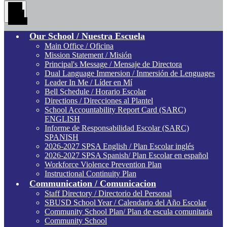
Main
Menu
Toggle
Our School / Nuestra Escuela
Main Office / Oficina
Mission Statement / Misión
Principal's Message / Mensaje de Directora
Dual Language Immersion / Inmersión de Lenguages
Leader In Me / Líder en Mí
Bell Schedule / Horario Escolar
Directions / Direcciones al Plantel
School Accountability Report Card (SARC)
ENGLISH
Informe de Responsabilidad Escolar (SARC)
SPANISH
2026-2027 SPSA English / Plan Escolar inglés
2026-2027 SPSA Spanish/ Plan Escolar en español
Workforce Violence Prevention Plan
Instructional Continuity Plan
Communication / Comunicacion
Staff Directory / Directorio del Personal
SBUSD School Year / Calendario del Año Escolar
Community School Plan/ Plan de escula comunitaria
Community School