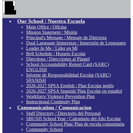
Main
Menu
Toggle
Our School / Nuestra Escuela
Main Office / Oficina
Mission Statement / Misión
Principal's Message / Mensaje de Directora
Dual Language Immersion / Inmersión de Lenguages
Leader In Me / Líder en Mí
Bell Schedule / Horario Escolar
Directions / Direcciones al Plantel
School Accountability Report Card (SARC)
ENGLISH
Informe de Responsabilidad Escolar (SARC)
SPANISH
2026-2027 SPSA English / Plan Escolar inglés
2026-2027 SPSA Spanish/ Plan Escolar en español
Workforce Violence Prevention Plan
Instructional Continuity Plan
Communication / Comunicacion
Staff Directory / Directorio del Personal
SBUSD School Year / Calendario del Año Escolar
Community School Plan/ Plan de escula comunitaria
Community School