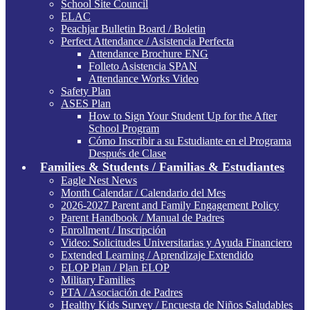
School Site Council
ELAC
Peachjar Bulletin Board / Boletin
Perfect Attendance / Asistencia Perfecta
Attendance Brochure ENG
Folleto Asistencia SPAN
Attendance Works Video
Safety Plan
ASES Plan
How to Sign Your Student Up for the After
School Program
Cómo Inscribir a su Estudiante en el Programa
Después de Clase
Families & Students / Familias & Estudiantes
Eagle Nest News
Month Calendar / Calendario del Mes
2026-2027 Parent and Family Engagement Policy
Parent Handbook / Manual de Padres
Enrollment / Inscripción
Video: Solicitudes Universitarias y Ayuda Financiero
Extended Learning / Aprendizaje Extendido
ELOP Plan / Plan ELOP
Military Families
PTA / Asociación de Padres
Healthy Kids Survey / Encuesta de Niños Saludables