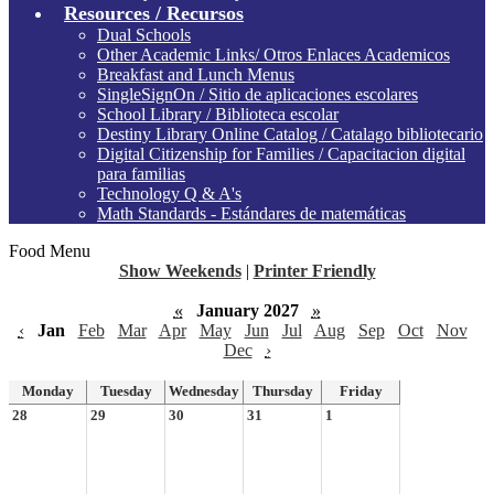
Resources / Recursos
Dual Schools
Other Academic Links/ Otros Enlaces Academicos
Breakfast and Lunch Menus
SingleSignOn / Sitio de aplicaciones escolares
School Library / Biblioteca escolar
Destiny Library Online Catalog / Catalago bibliotecario
Digital Citizenship for Families / Capacitacion digital
para familias
Technology Q & A's
Math Standards - Estándares de matemáticas
Food Menu
Show Weekends
|
Printer Friendly
«
January 2027
»
‹
Jan
Feb
Mar
Apr
May
Jun
Jul
Aug
Sep
Oct
Nov
Dec
›
Monday
Tuesday
Wednesday
Thursday
Friday
28
29
30
31
1