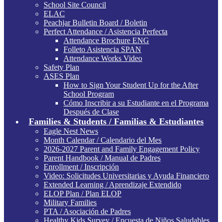
School Site Council
ELAC
Peachjar Bulletin Board / Boletin
Perfect Attendance / Asistencia Perfecta
Attendance Brochure ENG
Folleto Asistencia SPAN
Attendance Works Video
Safety Plan
ASES Plan
How to Sign Your Student Up for the After
School Program
Cómo Inscribir a su Estudiante en el Programa
Después de Clase
Families & Students / Familias & Estudiantes
Eagle Nest News
Month Calendar / Calendario del Mes
2026-2027 Parent and Family Engagement Policy
Parent Handbook / Manual de Padres
Enrollment / Inscripción
Video: Solicitudes Universitarias y Ayuda Financiero
Extended Learning / Aprendizaje Extendido
ELOP Plan / Plan ELOP
Military Families
PTA / Asociación de Padres
Healthy Kids Survey / Encuesta de Niños Saludables