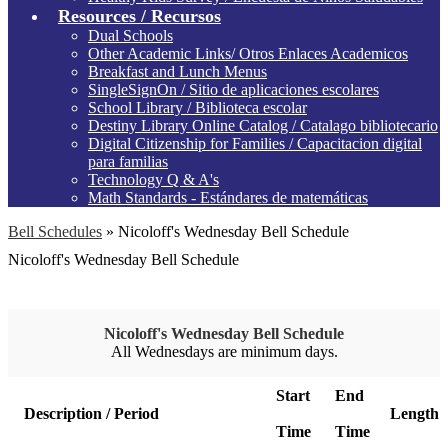
Resources / Recursos
Dual Schools
Other Academic Links/ Otros Enlaces Academicos
Breakfast and Lunch Menus
SingleSignOn / Sitio de aplicaciones escolares
School Library / Biblioteca escolar
Destiny Library Online Catalog / Catalago bibliotecario
Digital Citizenship for Families / Capacitacion digital
para familias
Technology Q & A's
Math Standards - Estándares de matemáticas
Bell Schedules
»
Nicoloff's Wednesday Bell Schedule
Nicoloff's Wednesday Bell Schedule
Nicoloff's Wednesday Bell Schedule
All Wednesdays are minimum days.
Start
End
Description / Period
Length
Time
Time