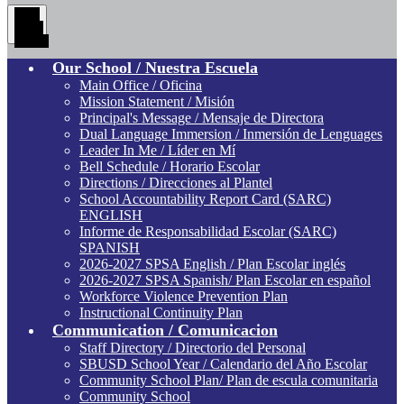
Main
Menu
Toggle
Our School / Nuestra Escuela
Main Office / Oficina
Mission Statement / Misión
Principal's Message / Mensaje de Directora
Dual Language Immersion / Inmersión de Lenguages
Leader In Me / Líder en Mí
Bell Schedule / Horario Escolar
Directions / Direcciones al Plantel
School Accountability Report Card (SARC)
ENGLISH
Informe de Responsabilidad Escolar (SARC)
SPANISH
2026-2027 SPSA English / Plan Escolar inglés
2026-2027 SPSA Spanish/ Plan Escolar en español
Workforce Violence Prevention Plan
Instructional Continuity Plan
Communication / Comunicacion
Staff Directory / Directorio del Personal
SBUSD School Year / Calendario del Año Escolar
Community School Plan/ Plan de escula comunitaria
Community School