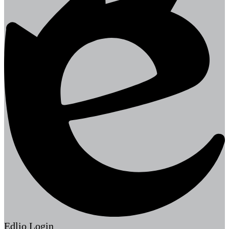
Edlio
Login